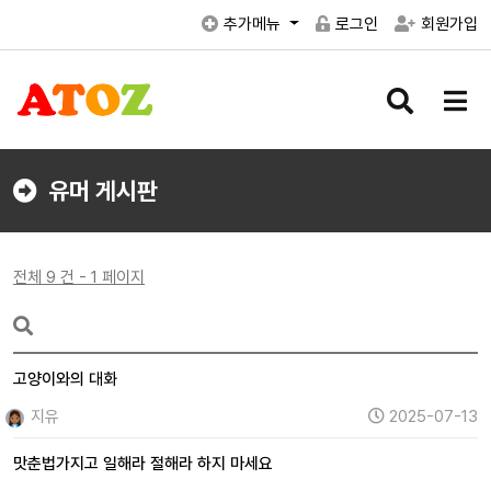
추가메뉴
로그인
회원가입
검
메
색
뉴
버
버
튼
튼
유머 게시판
전체 9 건 - 1 페이지
고양이와의 대화
지유
2025-07-13
맛춘법가지고 일해라 절해라 하지 마세요