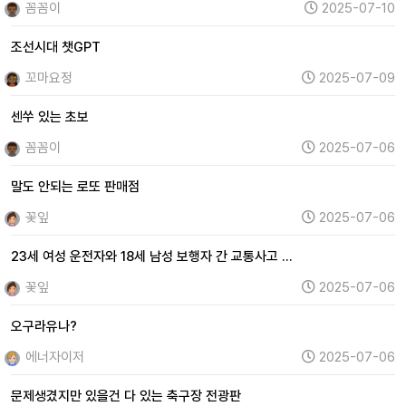
꼼꼼이
2025-07-10
조선시대 챗GPT
꼬마요정
2025-07-09
센쑤 있는 초보
꼼꼼이
2025-07-06
말도 안되는 로또 판매점
꽃잎
2025-07-06
23세 여성 운전자와 18세 남성 보행자 간 교통사고 …
꽃잎
2025-07-06
오구라유나?
에너자이저
2025-07-06
문제생겼지만 있을건 다 있는 축구장 전광판