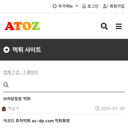
추가메뉴
로그인
회원가입
검
메
색
뉴
버
버
튼
튼
먹튀 사이트
전체 7 건 - 1 페이지
브라보토토 먹튀
햇살이
2025-07-20
어코드 후적먹튀 ac-dp.com 먹튀확정