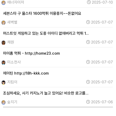
에너자이저
2025-07-10
세븐스타 구 올스타 1600먹튀 이용중지~~돈없어요
새벽별
2025-07-07
머스트잇 게임하고 있는 도중 아이디 없애버리고 먹튀 1…
채원
2025-07-07
마이홈 먹튀 - http://home23.com
미소천사
2025-07-07
에이틴 http://18h-kkk.com
지킴이
2025-07-07
조심하세요, 사기 카지노가 늘고 있어요! 비슷한 로고를…
숲지기
2025-07-06