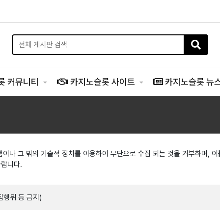
롯 커뮤니티
카지노슬롯 사이트
카지노슬롯 뉴
이나 그 밖의 기술적 장치를 이용하여 무단으로 수집 되는 것을 거부하며, 이
바랍니다.
행위 등 금지)