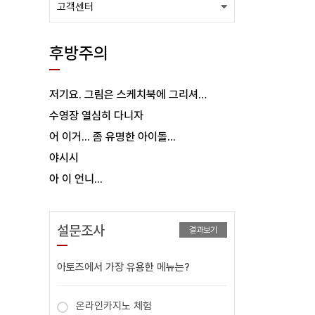
고객센터
후방주의
저기요. 그림은 스케치북에 그리셔야죠 3
수영장 열심히 다니자
어 이거... 좀 유명한 아이돌...
야시시
아 이 언니...
설문조사
결과보기
아토즈에서 가장 유용한 메뉴는?
온라인카지노 체험