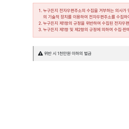
누구든지 전자우편주소의 수집을 거부하는 의사가 
의 기술적 장치를 이용하여 전자우편주소를 수집하
누구든지 제1항의 규정을 위반하여 수집된 전자우
누구든지 제1항 및 제2항의 규정에 의하여 수집·판
위반 시 1천만원 이하의 벌금