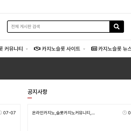
롯 커뮤니티
카지노슬롯 사이트
카지노슬롯 뉴
공지사항
07-07
온라인카지노,슬롯카지노커뮤니티,슬롯카지노사이트-아토즈가…
0