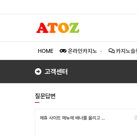
HOME
온라인카지노
카지노슬
고객센터
질문답변
제휴 사이트 메뉴에 배너를 올리고 싶습니다.