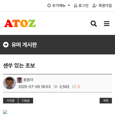
추가메뉴
로그인
회원가입
검
메
색
뉴
버
버
튼
튼
유머 게시판
센쑤 있는 초보
꼼꼼이
2025-07-06 18:53
3,562
0
이전글
다음글
목록