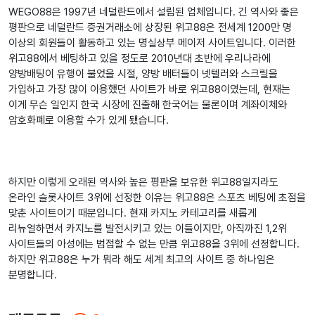
WEGO88은 1997년 네덜란드에서 설립된 업체입니다. 긴 역사와 좋은
평판으로 네덜란드 증권거래소에 상장된 위고88은 전세계 1200만 명
이상의 회원들이 활동하고 있는 명실상부 메이저 사이트입니다. 이러한
위고88에서 베팅하고 있을 정도로 2010년대 초반에 우리나라에
양방배팅이 유행이 불었을 시절, 양방 배터들이 넷텔러와 스크릴을
가입하고 가장 많이 이용했던 사이트가 바로 위고88이였는데, 현재는
이게 무슨 일인지 한국 시장에 진출해 한국어는 물론이며 계좌이체와
암호화폐로 이용할 수가 있게 됐습니다.
하지만 이렇게 오래된 역사와 높은 평판을 보유한 위고88일지라도
온라인 슬롯사이트 3위에 선정한 이유는 위고88은 스포츠 베팅에 초점을
맞춘 사이트이기 때문입니다. 현재 카지노 카테고리를 새롭게
리뉴얼하면서 카지노를 발전시키고 있는 이들이지만, 아직까진 1,2위
사이트들의 아성에는 범접할 수 없는 만큼 위고88을 3위에 선정합니다.
하지만 위고88은 누가 뭐라 해도 세계 최고의 사이트 중 하나임은
분명합니다.