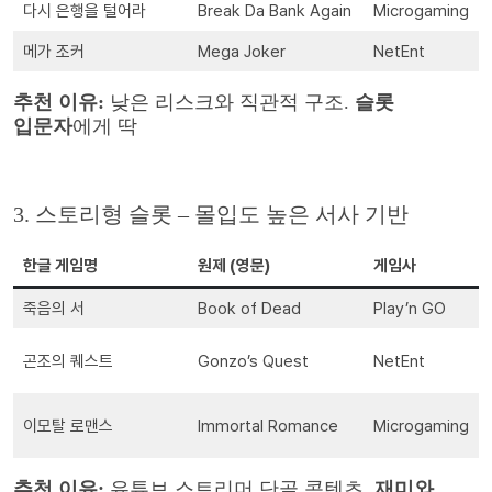
다시 은행을 털어라
Break Da Bank Again
Microgaming
메가 조커
Mega Joker
NetEnt
추천 이유:
낮은 리스크와 직관적 구조.
슬롯
입문자
에게 딱
3. 스토리형 슬롯 – 몰입도 높은 서사 기반
한글 게임명
원제 (영문)
게임사
죽음의 서
Book of Dead
Play’n GO
곤조의 퀘스트
Gonzo’s Quest
NetEnt
이모탈 로맨스
Immortal Romance
Microgaming
추천 이유:
유튜브 스트리머 단골 콘텐츠.
재미와