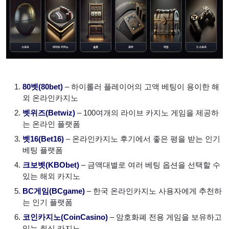
80벳(80bet)
– 하이롤러 플레이어의 고액 베팅이 용이한 해
외 온라인카지노
벳위즈(Betwiz)
– 100여개의 라이브 카지노 게임을 제공하
는 온라인 플랫폼
벳16(Bet16)
– 온라인카지노 후기에서 좋은 평을 받는 인기
베팅 플랫폼
크보벳(KBObet)
– 금액대별로 여러 베팅 옵션을 선택할 수
있는 해외 카지노
BC게임(BCgame)
– 한국 온라인카지노 사용자에게 추천하
는 인기 플랫폼
코인카지노(CoinCasino)
– 암호화폐 전용 게임을 보유하고
있는 최신 카지노