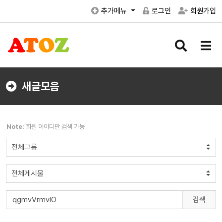
추가메뉴
로그인
회원가입
검
메
색
뉴
버
버
튼
튼
새글모음
Note:
회원 아이디만 검색 가능
검색