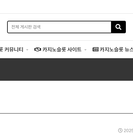
롯 커뮤니티
카지노슬롯 사이트
카지노슬롯 뉴
2025