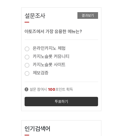
설문조사
결과보기
아토즈에서 가장 유용한 메뉴는?
온라인카지노 체험
카지노슬롯 커뮤니티
카지노슬롯 사이트
제보검증
설문 참여시
100
포인트 획득
인기검색어