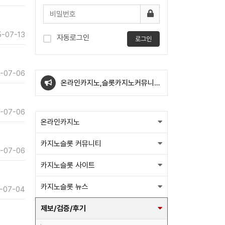
-07-13
자동로그인
로그인
-07-06
온라인카지노,슬롯카지노커뮤니
티,슬롯카지노사이트-아토즈가 오
온라인카지노,슬롯카지노커뮤니
-07-06
온라인카지노
픈 하였습니다.
티,슬롯카지노사이트-아토즈가 오
카지노슬롯 커뮤니티
-07-06
픈 하였습니다.
카지노슬롯 사이트
카지노슬롯 뉴스
-07-04
제보/검증/후기