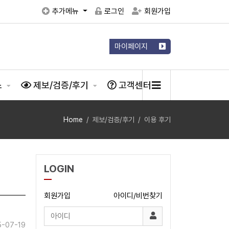
추가메뉴
로그인
회원가입
마이페이지
스
제보/검증/후기
고객센터
Home
제보/검증/후기
이용 후기
LOGIN
회원가입
아이디/비번찾기
-07-19