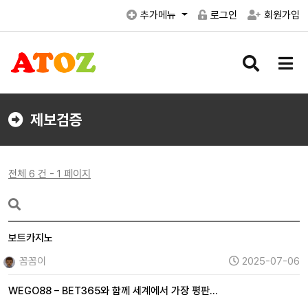
추가메뉴
로그인
회원가입
검
메
색
뉴
버
버
튼
튼
제보검증
전체 6 건 - 1 페이지
보트카지노
꼼꼼이
2025-07-06
WEGO88 – BET365와 함께 세계에서 가장 평판…