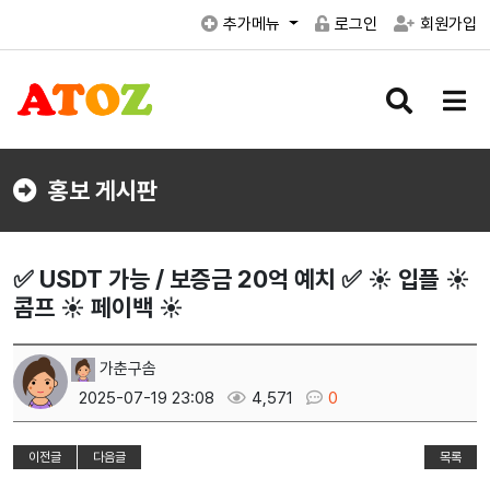
추가메뉴
로그인
회원가입
검
메
색
뉴
버
버
튼
튼
홍보 게시판
✅ USDT 가능 / 보증금 20억 예치 ✅ ☀️ 입플 ☀️
콤프 ☀️ 페이백 ☀️
가춘구솜
2025-07-19 23:08
4,571
0
이전글
다음글
목록