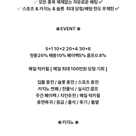
✅
모든 종목 제재없는 자유로운 배팅 ✅
✅
스포츠 & 카지노 & 슬롯 최대 당첨/배팅 한도 무제한 ✅
❄️ EVENT ❄️
5+1 10+2 20+4 30+6
첫충20% 매충10% 페이백5% 콤프0.8%
매일 럭키휠 [ 매일 최대 100만원 당첨 기회 ]
입플 충전 / 슬롯 충전 / 스포츠 충전
카지노 연패 / 한폴낙 / 실시간 콤프
주간 페이백 / 지인추천 / 매일 럭키휠
휴면복귀 / 등급 / 출석 / 후기 / 돌발
❄️ 카지노 ❄️