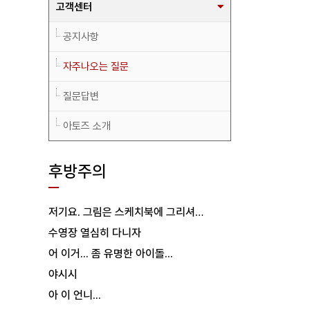
고객센터
공지사항
자주나오는 질문
질문답변
아토즈 소개
후방주의
저기요. 그림은 스케치북에 그리셔야죠 3
수영장 열심히 다니자
어 이거... 좀 유명한 아이돌...
야시시
아 이 언니...