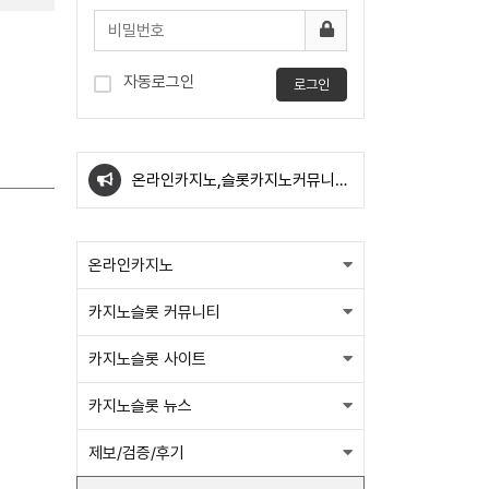
자동로그인
로그인
온라인카지노,슬롯카지노커뮤니
티,슬롯카지노사이트-아토즈가 오
온라인카지노,슬롯카지노커뮤니
온라인카지노
픈 하였습니다.
티,슬롯카지노사이트-아토즈가 오
카지노슬롯 커뮤니티
픈 하였습니다.
카지노슬롯 사이트
카지노슬롯 뉴스
제보/검증/후기