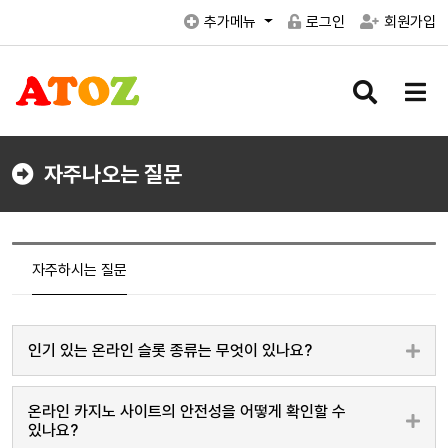
추가메뉴
로그인
회원가입
검
메
색
뉴
버
버
튼
튼
자주나오는 질문
자주하시는 질문
인기 있는 온라인 슬롯 종류는 무엇이 있나요?
온라인 카지노 사이트의 안전성을 어떻게 확인할 수
있나요?